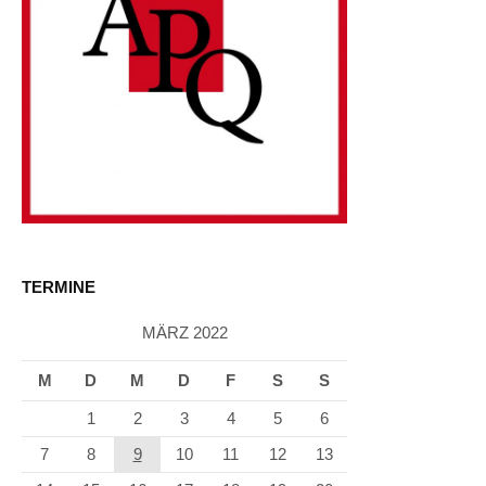
TERMINE
MÄRZ 2022
M
D
M
D
F
S
S
1
2
3
4
5
6
7
8
9
10
11
12
13