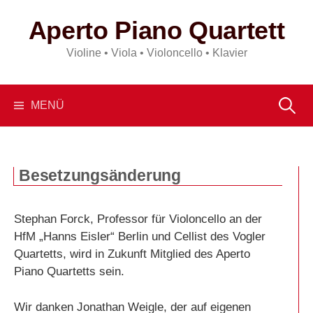
Springe
Aperto Piano Quartett
zum
Inhalt
Violine • Viola • Violoncello • Klavier
Suchen
MENÜ
nach:
Besetzungsänderung
Stephan Forck, Professor für Violoncello an der
HfM „Hanns Eisler“ Berlin und Cellist des Vogler
Quartetts, wird in Zukunft Mitglied des Aperto
Piano Quartetts sein.
Wir danken Jonathan Weigle, der auf eigenen