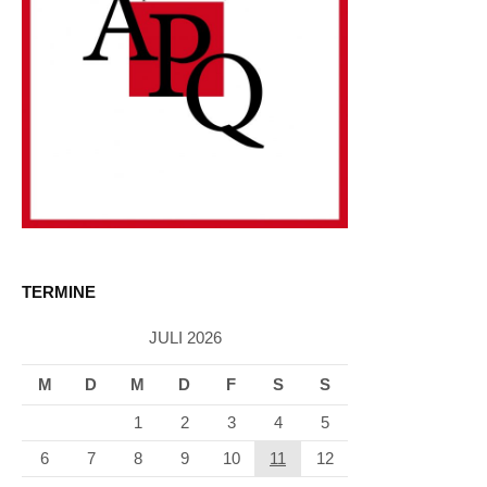
TERMINE
JULI 2026
M
D
M
D
F
S
S
1
2
3
4
5
6
7
8
9
10
11
12