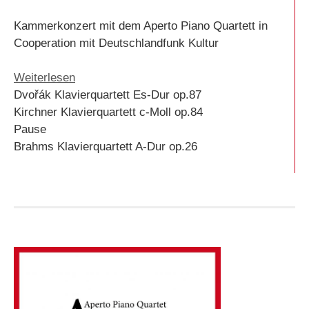
Kammerkonzert mit dem Aperto Piano Quartett in
Cooperation mit Deutschlandfunk Kultur
:
Weiterlesen
11.07.2026
Dvořák Klavierquartett Es-Dur op.87
Wartburg
Kirchner Klavierquartett c-Moll op.84
bei
Pause
Eisenach
Brahms Klavierquartett A-Dur op.26
|
Pallas
20:00
Uhr