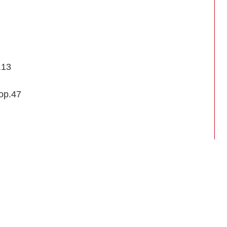
.13
op.47